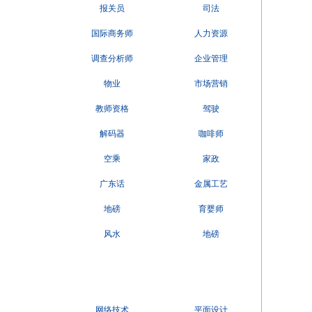
报关员
司法
国际商务师
人力资源
调查分析师
企业管理
物业
市场营销
教师资格
驾驶
解码器
咖啡师
空乘
家政
广东话
金属工艺
地磅
育婴师
风水
地磅
网络技术
平面设计