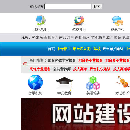
资讯搜索:
课程总汇
名校排行
资讯中心
分站：
桥东
桥西
邢台县
南宫
沙河
任县
清河
宁晋
柏乡
威县
隆尧
临城
|
|
|
|
首页
中专招生
邢台私立高中学校
邢台单招集训
中
热门培训：
邢台孙敬学堂报名
邢台冬令营报名
邢台夏令营报名
烹饪专业报名
公共营养师
成人高考
邢台礼仪培训
成人高考
留学机构
学历教育
英语培训
才艺特长