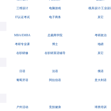
三维设计
电脑游戏
模具设计/工业设
IT认证考试
电子商务
其它
MBA/EMBA
总裁商学院
考研政治
考研专业课
博士
地磅
在职研修
在职研英语辅导
其它
日语
法语
俄语
葡萄牙语
阿拉伯语
意大利语
户外活动
竞技健身
球类培训