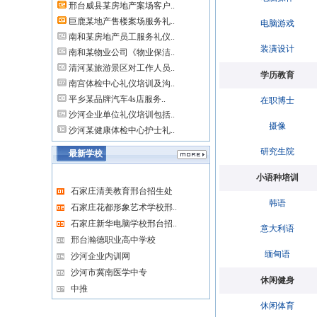
邢台威县某房地产案场客户..
巨鹿某地产售楼案场服务礼..
电脑游戏
南和某房地产员工服务礼仪..
装潢设计
南和某物业公司《物业保洁..
清河某旅游景区对工作人员..
学历教育
南宫体检中心礼仪培训及沟..
平乡某品牌汽车4s店服务..
在职博士
沙河企业单位礼仪培训包括..
摄像
沙河某健康体检中心护士礼..
研究生院
最新学校
小语种培训
石家庄清美教育邢台招生处
韩语
石家庄花都形象艺术学校邢..
石家庄新华电脑学校邢台招..
意大利语
邢台瀚德职业高中学校
缅甸语
沙河企业内训网
沙河市冀南医学中专
休闲健身
中推
休闲体育