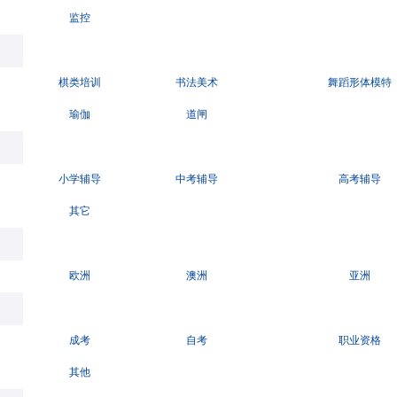
监控
棋类培训
书法美术
舞蹈形体模特
瑜伽
道闸
小学辅导
中考辅导
高考辅导
其它
欧洲
澳洲
亚洲
成考
自考
职业资格
其他