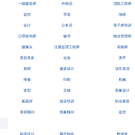
一级建造师
外销员
消防工程师
监控
导游
地磅
会计
公务员
亲子师培训
心理咨询师
秘书
物业管理师
摄像头
注册监理工程师
采购师
美容美发
化妆
美甲
厨师
服装设计
演艺表演
维修
印刷
机械
造型
文秘
形象设计
氩弧焊
就业培训
职业素质
美容顾问
形象顾问
监控
程序设计
网页制作
数据库