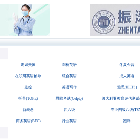
走遍美国
剑桥英语
冬夏令营
在职研英语辅导
综合英语
成人英语
监控
英语写作
雅思(IELTS)
托普(TOPE)
思陪考试(Celpip)
澳大利亚教育评估测试(A
新概念
四六级
专业四级八级(TE
商务英语(BEC)
行业英语
翻译