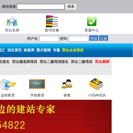
课程搜索:
邢台名师
图书音像
客服中心
用户名:
密码:
|
|
|
|
|
|
总汇
招生资讯
标签库
图片新闻
专题
邢台企业培训
生报名
邢台建造师培训
邢台二建培训报名
邢台二建培训
邢台厨师
远程教育
学校教育
家教
小语种培训