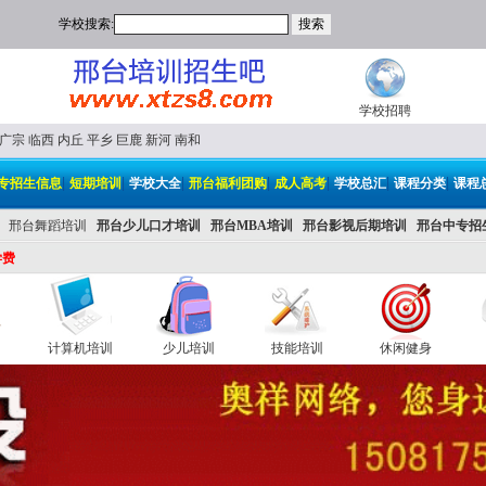
学校搜索:
学校招聘
广宗
临西
内丘
平乡
巨鹿
新河
南和
|
|
|
|
|
|
|
专招生信息
短期培训
学校大全
邢台福利团购
成人高考
学校总汇
课程分类
课程
邢台舞蹈培训
邢台少儿口才培训
邢台MBA培训
邢台影视后期培训
邢台中专招
学费
计算机培训
少儿培训
技能培训
休闲健身