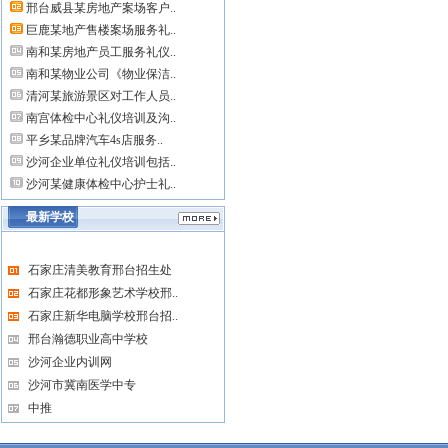
邢台威县某房地产案场客户..
巨鹿某地产售楼案场服务礼..
南和某房地产员工服务礼仪..
南和某物业公司《物业保洁..
清河某旅游景区对工作人员..
南宫体检中心礼仪培训及沟..
平乡某品牌汽车4s店服务..
沙河企业单位礼仪培训包括..
沙河某健康体检中心护士礼..
最新学校
石家庄清美教育邢台招生处
石家庄花都形象艺术学校邢..
石家庄新华电脑学校邢台招..
邢台瀚德职业高中学校
沙河企业内训网
沙河市冀南医学中专
中推