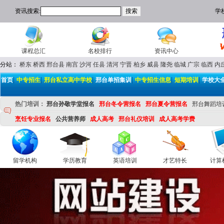
资讯搜索:
学
课程总汇
名校排行
资讯中心
分站：
桥东
桥西
邢台县
南宫
沙河
任县
清河
宁晋
柏乡
威县
隆尧
临城
广宗
临西
内
|
|
|
|
|
|
首页
中专招生
邢台私立高中学校
邢台单招集训
中专招生信息
短期培训
学校大
热门培训：
邢台孙敬学堂报名
邢台冬令营报名
邢台夏令营报名
邢台舞蹈培
烹饪专业报名
公共营养师
成人高考
邢台礼仪培训
成人高考学费
留学机构
学历教育
英语培训
才艺特长
计算