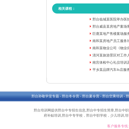
相关课程：
邢台临城某医院举办医
邢台威县某房地产案场
巨鹿某地产售楼案场服
南和某房地产员工服务
南和某物业公司《物业
清河某旅游景区对工作
南宫体检中心礼仪培训
平乡某品牌汽车4s店服
邢台孙敬学堂专题
-
邢台冬令营
-
邢台夏令营
-
邢台空乘培训
-
邢台培训网提供邢台中专招生信息,邢台中专招生简章,邢台中职招
府补贴培训,邢台中专学校，邢台中职学校，少儿培训,培训
客户服务专线: 1