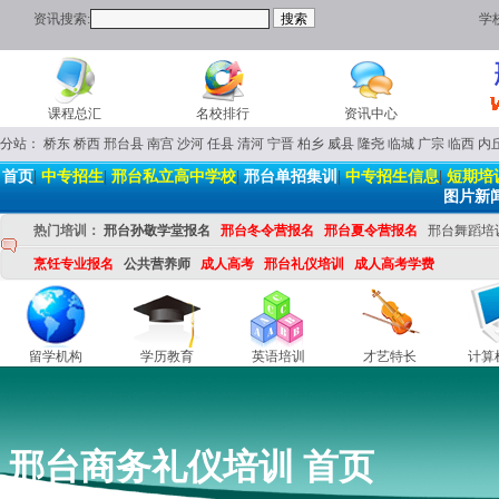
资讯搜索:
学
课程总汇
名校排行
资讯中心
分站：
桥东
桥西
邢台县
南宫
沙河
任县
清河
宁晋
柏乡
威县
隆尧
临城
广宗
临西
内
首页
|
中专招生
|
邢台私立高中学校
|
邢台单招集训
|
中专招生信息
|
短期培
图片新
热门培训：
邢台孙敬学堂报名
邢台冬令营报名
邢台夏令营报名
邢台舞蹈培
烹饪专业报名
公共营养师
成人高考
邢台礼仪培训
成人高考学费
留学机构
学历教育
英语培训
才艺特长
计算
邢台商务礼仪培训 首页