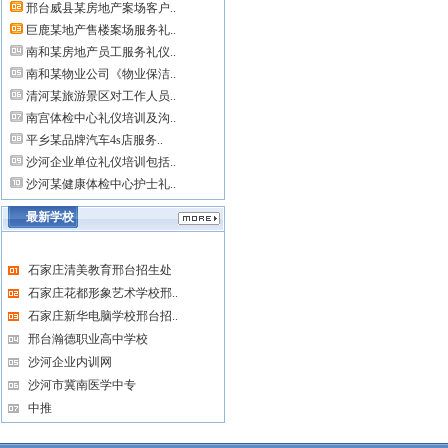
邢台威县某房地产案场客户..
巨鹿某地产售楼案场服务礼..
南和某房地产员工服务礼仪..
南和某物业公司《物业保洁..
清河某旅游景区对工作人员..
南宫体检中心礼仪培训及沟..
平乡某品牌汽车4s店服务..
沙河企业单位礼仪培训包括..
沙河某健康体检中心护士礼..
最新学校
石家庄清美教育邢台招生处
石家庄花都形象艺术学校邢..
石家庄新华电脑学校邢台招..
邢台瀚德职业高中学校
沙河企业内训网
沙河市冀南医学中专
中推