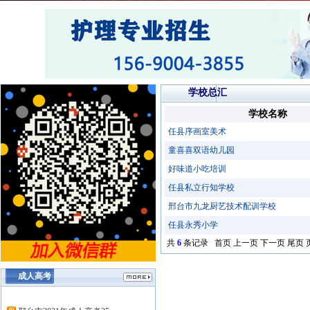
学校总汇
学校名称
任县序画室美术
童喜喜双语幼儿园
好味道小吃培训
任县私立行知学校
邢台市九龙厨艺技术配训学校
任县永秀小学
共
6
条记录 首页 上一页 下一页 尾页 
成人高考