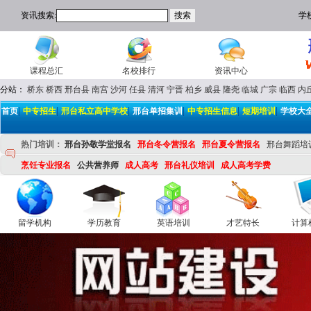
资讯搜索:
学
课程总汇
名校排行
资讯中心
分站：
桥东
桥西
邢台县
南宫
沙河
任县
清河
宁晋
柏乡
威县
隆尧
临城
广宗
临西
内
|
|
|
|
|
|
首页
中专招生
邢台私立高中学校
邢台单招集训
中专招生信息
短期培训
学校大
热门培训：
邢台孙敬学堂报名
邢台冬令营报名
邢台夏令营报名
邢台舞蹈培
烹饪专业报名
公共营养师
成人高考
邢台礼仪培训
成人高考学费
留学机构
学历教育
英语培训
才艺特长
计算