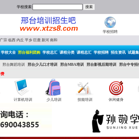
学校搜索:
学校招聘
广宗
临西
内丘
平乡
巨鹿
新河
南和
|
|
|
|
|
|
|
|
学校大全
邢台福利团购
学校总汇
课程分类
课程总汇
学校招聘
招生资讯
试题集
邢台舞蹈培训
邢台少儿口才培训
邢台MBA培训
邢台影视后期培训
邢台中专招
学费
计算机培训
少儿培训
技能培训
休闲健身