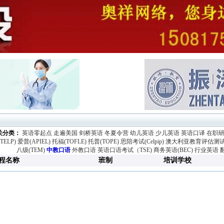
关分类：
英语零起点
走遍美国
剑桥英语
冬夏令营
幼儿英语
少儿英语
英语口译
在职
TELP)
爱普(APIEL)
托福(TOFLE)
托普(TOPE)
思陪考试(Celpip)
澳大利亚教育评估测试(
八级(TEM)
中教口语
外教口语
英语口语考试（TSE)
商务英语(BEC)
行业英语
程名称
班制
培训学校