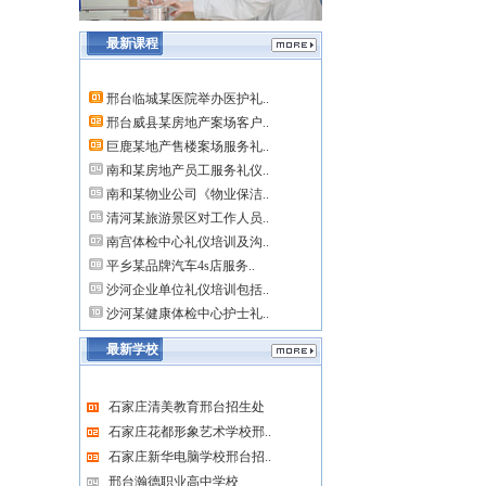
最新课程
邢台临城某医院举办医护礼..
邢台威县某房地产案场客户..
巨鹿某地产售楼案场服务礼..
南和某房地产员工服务礼仪..
南和某物业公司《物业保洁..
清河某旅游景区对工作人员..
南宫体检中心礼仪培训及沟..
平乡某品牌汽车4s店服务..
沙河企业单位礼仪培训包括..
沙河某健康体检中心护士礼..
最新学校
石家庄清美教育邢台招生处
石家庄花都形象艺术学校邢..
石家庄新华电脑学校邢台招..
邢台瀚德职业高中学校