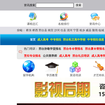
资讯搜索:
课程总汇
名校排行
资讯中心
分站：
桥东
桥西
邢台县
南宫
沙河
任县
清河
宁晋
柏乡
威县
隆尧
临城
|
|
|
|
首页
成人高考
中专招生
邢台私立高中学校
中专招生信息
热门培训：
邢台孙敬学堂报名
邢台冬令营报名
邢台夏令营报名
烹饪专业报名
公共营养师
成人高考
邢台礼仪培训
成人高考
留学机构
学历教育
英语培训
才艺特长