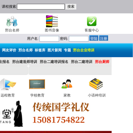
课程搜索:
邢台名师
图书音像
客服中心
用户名:
密码:
|
|
|
|
|
|
|
网友评价
邢台名师
标签库
图片新闻
专题
邢台企业培训
生报名
邢台建造师培训
邢台二建培训报名
邢台二建培训
邢台厨师
远程教育
学校教育
家教
小语种培训