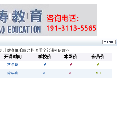
培训
健身俱乐部
监控
查看全部课程信息>>
开课时间
学校价
本网价
会员价
常年班
￥
￥
￥
常年班
￥0
￥0
￥0