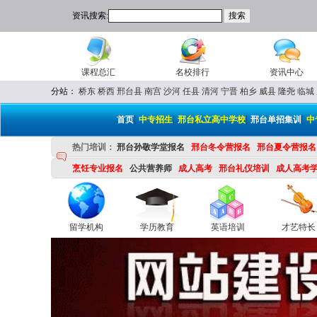
资讯搜索:
课程总汇
名校排行
资讯中心
分站：
桥东
桥西
邢台县
南宫
沙河
任县
清河
宁晋
柏乡
威县
隆尧
临城
|
|
|
|
首页
中专招生
邢台私立高中学校
邢台单招集训
中
热门培训：
邢台孙敬学堂报名
邢台冬令营报名
邢台夏令营报名
烹饪专业报名
公共营养师
成人高考
邢台礼仪培训
成人高考
留学机构
学历教育
英语培训
才艺特长