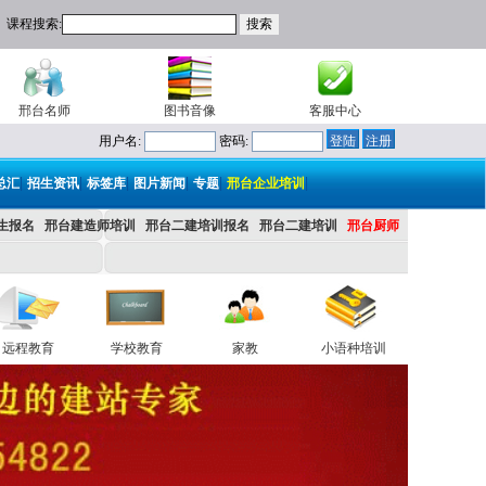
课程搜索:
邢台名师
图书音像
客服中心
用户名:
密码:
|
|
|
|
|
|
总汇
招生资讯
标签库
图片新闻
专题
邢台企业培训
生报名
邢台建造师培训
邢台二建培训报名
邢台二建培训
邢台厨师
远程教育
学校教育
家教
小语种培训