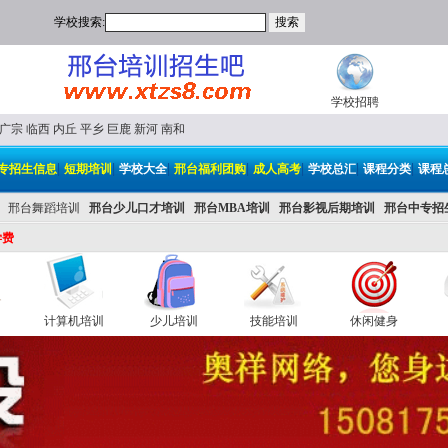
学校搜索:
学校招聘
广宗
临西
内丘
平乡
巨鹿
新河
南和
|
|
|
|
|
|
|
专招生信息
短期培训
学校大全
邢台福利团购
成人高考
学校总汇
课程分类
课程
邢台舞蹈培训
邢台少儿口才培训
邢台MBA培训
邢台影视后期培训
邢台中专招
学费
计算机培训
少儿培训
技能培训
休闲健身