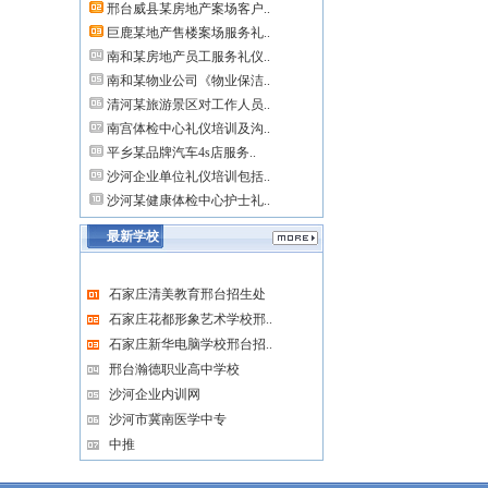
邢台威县某房地产案场客户..
巨鹿某地产售楼案场服务礼..
南和某房地产员工服务礼仪..
南和某物业公司《物业保洁..
清河某旅游景区对工作人员..
南宫体检中心礼仪培训及沟..
平乡某品牌汽车4s店服务..
沙河企业单位礼仪培训包括..
沙河某健康体检中心护士礼..
最新学校
石家庄清美教育邢台招生处
石家庄花都形象艺术学校邢..
石家庄新华电脑学校邢台招..
邢台瀚德职业高中学校
沙河企业内训网
沙河市冀南医学中专
中推