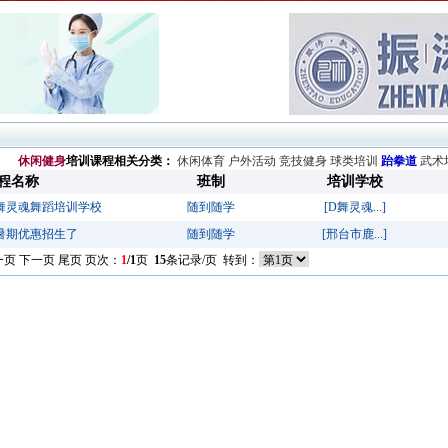
休闲健身
培训课程相关分类：
休闲体育
户外活动
竞技健身
球类培训
跆拳道
武术
程名称
班制
培训学校
舞灵魂舞蹈培训学校
随到随学
[D舞灵魂...]
年暑期优惠招生了
随到随学
[邢台市鹿...]
页 下一页 尾页 页次：
1
/1
页
15
条记录/页 转到：