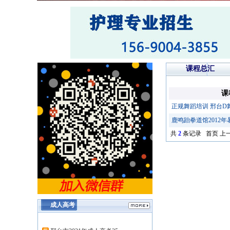
课程总汇
课
正规舞蹈培训 邢台D
鹿鸣跆拳道馆2012
共
2
条记录 首页 上一
成人高考