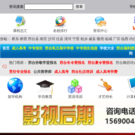
资讯搜索:
学
课程总汇
名校排行
资讯中心
分站：
桥东
桥西
邢台县
南宫
沙河
任县
清河
宁晋
柏乡
威县
隆尧
临城
广宗
临西
内
|
|
|
|
|
|
首页
成人高考
中专招生
邢台私立高中学校
中专招生信息
学校大全
邢台福利团
|
闻
热门培训：
邢台孙敬学堂报名
邢台冬令营报名
邢台夏令营报名
邢台舞蹈培
烹饪专业报名
公共营养师
成人高考
邢台礼仪培训
成人高考学费
留学机构
学历教育
英语培训
才艺特长
计算