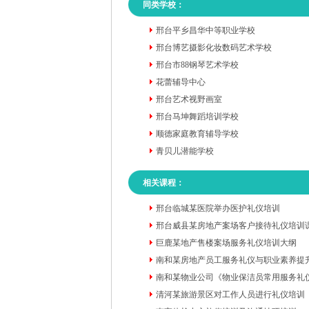
同类学校：
邢台平乡昌华中等职业学校
邢台博艺摄影化妆数码艺术学校
邢台市88钢琴艺术学校
花蕾辅导中心
邢台艺术视野画室
邢台马坤舞蹈培训学校
顺德家庭教育辅导学校
青贝儿潜能学校
相关课程：
邢台临城某医院举办医护礼仪培训
邢台威县某房地产案场客户接待礼仪培训
巨鹿某地产售楼案场服务礼仪培训大纲
南和某房地产员工服务礼仪与职业素养提
南和某物业公司《物业保洁员常用服务礼
清河某旅游景区对工作人员进行礼仪培训