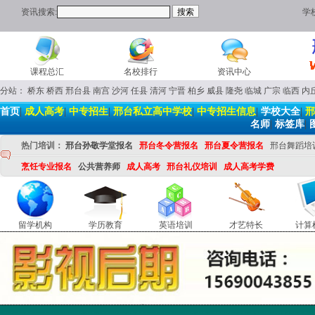
资讯搜索:
学
课程总汇
名校排行
资讯中心
分站：
桥东
桥西
邢台县
南宫
沙河
任县
清河
宁晋
柏乡
威县
隆尧
临城
广宗
临西
内
首页
|
成人高考
|
中专招生
|
邢台私立高中学校
|
中专招生信息
|
学校大全
|
邢
名师
|
标签库
|
热门培训：
邢台孙敬学堂报名
邢台冬令营报名
邢台夏令营报名
邢台舞蹈培
烹饪专业报名
公共营养师
成人高考
邢台礼仪培训
成人高考学费
留学机构
学历教育
英语培训
才艺特长
计算