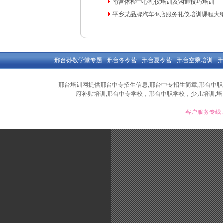
南宫体检中心礼仪培训及沟通技巧培训
平乡某品牌汽车4s店服务礼仪培训课程大
邢台孙敬学堂专题
-
邢台冬令营
-
邢台夏令营
-
邢台空乘培训
-
邢台培训网提供邢台中专招生信息,邢台中专招生简章,邢台中职招
府补贴培训,邢台中专学校，邢台中职学校，少儿培训,培训
客户服务专线: 1