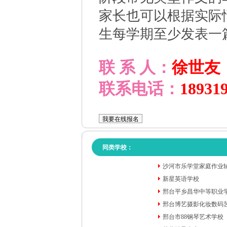
家长也可以根据实际
生每学期至少发表一
联 系 人：
徐世友
联系电话：
18931
同类学校：
沙河市乐学堂家庭作业
新星英语学校
邢台平乡昌华中等职业
邢台博艺摄影化妆数码
邢台市88钢琴艺术学校