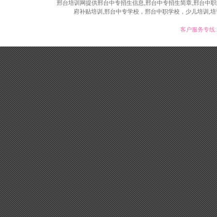
邢台培训网提供邢台中专招生信息,邢台中专招生简章,邢台中职招
府补贴培训,邢台中专学校，邢台中职学校，少儿培训,培训
客户服务专线: 1