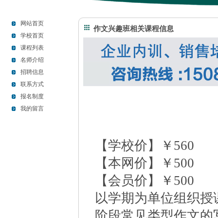
网站首页
作文兴趣班相关课程信息
学校首页
课程列表
名师介绍
招聘信息
联系方式
报名制度
我的留言
【学校价】￥560
【本网价】￥500
【会员价】￥500
以学期为单位组织授
阶段常见类型作文的写